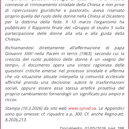
connesse al rinnovamento sinodale della Chiesa e non prive
di ripercussioni giuridiche e pastorali»,
aveva riservato
proprio quella del ruolo delle donne nella Chiesa al Dicastero
per la dottrina della fede. Il 10 marzo l’organismo ha
pubblicato il
Rapporto finale
del «Gruppo di studio 5 sulla
partecipazione delle donne alla vita e alla guida della
Chiesa».
Richiamandosi direttamente all’affermazione di papa
Giovanni XXIII nella
Pacem in terris
(1963)
,
secondo cui la
crescita del ruolo pubblico delle donne è un «segno dei
tempi», il documento opera una sintesi ragionata delle
questioni critiche emerse nel processo sinodale e afferma
che
«la situazione attuale interpella la comunità ecclesiale
affinché prenda una decisione: subire le trasformazioni
sociali, oppure essere essa stessa artefice proattiva del
proprio cambiamento fornendogli un significato più ampio e
ricco».
Stampa (10.3.2026) da sito web
www.synod.va
. Le Appendici
sono qui omesse: cf. riquadro a p. 300. Cf. anche Regno-att.
8,2026,213.
Documento, 01/05/2026, pag. 298