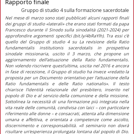
Rapporto finale
Gruppo di studio 4 sulla formazione sacerdotale
Nel mese di marzo sono stati pubblicati alcuni rapporti finali
dei gruppi di studio «laterali» che erano stati formati da papa
Francesco durante il Sinodo sulla sinodalità (2021-2024) per
approfondire argomenti specifici (bit.ly/4bRaYlh). Tra essi c’è
quello del Gruppo di studio 4 su
La revisione della
Ratio
fundamentalis institutionis sacerdotalis
in prospettiva
sinodale missionaria,
uscito il 3 marzo, che propone un
aggiornamento dell’attuazione della
Ratio fundamentalis
.
Non volendo riscrivere quest’ultima, uscita nel 2016 e ancora
in fase di recezione, il Gruppo di studio ha invece
«redatto la
proposta per un Documento orientativo per l’attuazione della
Ratio fundamentalis
e delle
Ratio nationalis
».
Il testo
chiarisce l’identità relazionale del presbitero, inserito nel
popolo di Dio e al servizio della comunione e della missione.
Sottolinea la necessità di una formazione più integrata nella
vita reale delle comunità, condivisa con laici – con particolare
riferimento alle donne – e consacrati, attenta alla dimensione
umana e affettiva, e orientata a competenze come ascolto,
discernimento e corresponsabilità.
«Il seminario non dovrà
risultare un’esperienza prolungata lontana dal popolo di Dio.