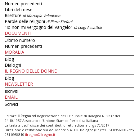
Numeri precedenti
Libri del mese
Riletture
di Mariapia Veladiano
Parole delle religioni
di Piero Stefani
"Io non mi vergogno del Vangelo"
di Luigi Accattoli
DOCUMENTI
Ultimo numero
Numeri precedenti
MORALIA
Blog
Dialoghi
IL REGNO DELLE DONNE
Blog
NEWSLETTER
Iscriviti
EMAIL
Scrivici
Editore
Il Regno srl
Registrazione del Tribunale di Bologna N. 2237 del
24.10.1957 Associato all’Unione Stampa Periodica Italiana
La testata usufruisce dei contributi diretti editoria d.lgs 70/2017
Direzione e redazione Via del Monte 5 40126 Bologna (Bo) tel 051 0956100 - fax
051 0956310
ilregno@ilregno.it