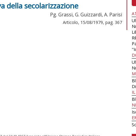
va della secolarizzazione
A
Pg. Grassi, G. Guizzardi, A. Parisi
U
Articolo, 15/08/1979, pag. 367
N
Li
Ri
Pa
"I
D
U
N
M
B
Di
I
B
N
Is
E
Sc