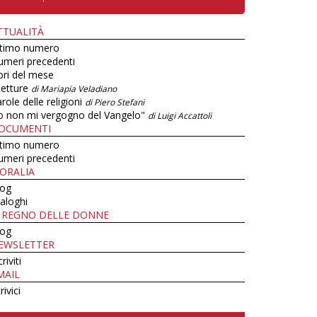
TTUALITÀ
ltimo numero
umeri precedenti
bri del mese
letture
di Mariapia Veladiano
role delle religioni
di Piero Stefani
o non mi vergogno del Vangelo"
di Luigi Accattoli
OCUMENTI
ltimo numero
umeri precedenti
ORALIA
log
aloghi
L REGNO DELLE DONNE
log
EWSLETTER
criviti
MAIL
rivici