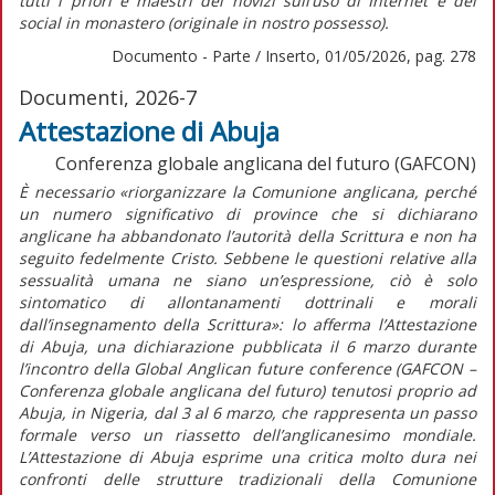
tutti i priori e maestri dei novizi sull’uso di Internet e dei
social in monastero (originale in nostro possesso).
Documento - Parte / Inserto, 01/05/2026, pag. 278
Documenti, 2026-7
Attestazione di Abuja
Conferenza globale anglicana del futuro (GAFCON)
È necessario
«riorganizzare la Comunione anglicana, perché
un numero significativo di province che si dichiarano
anglicane ha abbandonato l’autorità della Scrittura e non ha
seguito fedelmente Cristo. Sebbene le questioni relative alla
sessualità umana ne siano un’espressione, ciò è solo
sintomatico di allontanamenti dottrinali e morali
dall’insegnamento della Scrittura»:
lo afferma l’
Attestazione
di Abuja,
una dichiarazione pubblicata il 6 marzo durante
l’incontro della Global Anglican future conference (GAFCON –
Conferenza globale anglicana del futuro) tenutosi proprio ad
Abuja, in Nigeria, dal 3 al 6 marzo
,
che rappresenta un passo
formale verso un riassetto dell’anglicanesimo mondiale.
L’
Attestazione di Abuja
esprime una critica molto dura nei
confronti delle strutture tradizionali della Comunione