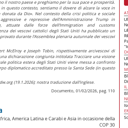
mo il nostro paese e preghiamo per la sua pace e prosperità.
in questo contesto, sentiamo il dovere di alzare la voce in
A
a donata da Dio».
Nel contesto della crisi politica e sociale
e aggressive e repressive dell’Amministrazione Trump in
U
N
e, attuate dalle forze dell’Immigration and customs
Li
za dei vescovi cattolici degli Stati Uniti ha pubblicato un
Ri
provato durante l’Assemblea plenaria autunnale dei vescovi
Pa
"I
bert McElroy e Joseph Tobin, rispettivamente arcivescovi di
D
na dichiarazione congiunta intitolata
Tracciare una visione
U
tuale politica estera degli Stati Uniti viene messa a confronto
N
orpo diplomatico accreditato presso la Santa Sede (in
questo
M
B
Di
dw.org (19.1.2026); nostra traduzione dall’inglese.
I
Documento, 01/02/2026, pag. 110
B
N
Is
a
E
Sc
Africa, America Latina e Carabi e Asia in occasione della
COP 30