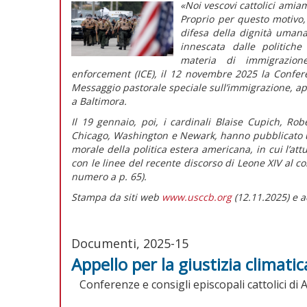
«Noi vescovi cattolici amia
Proprio per questo motivo, 
difesa della dignità uman
innescata dalle politich
materia di immigrazion
enforcement (ICE), il 12 novembre 2025 la Conferen
Messaggio pastorale speciale sull’immigrazione,
ap
a Baltimora.
Il 19 gennaio, poi, i cardinali Blaise Cupich, Ro
Chicago, Washington e Newark, hanno pubblicato u
morale della politica estera americana
, in cui l’at
con le linee del recente discorso di Leone XIV al c
numero
a p. 65).
Stampa da siti web
www.usccb.org
(12.11.2025) e a
Documenti, 2025-15
Appello per la giustizia climatic
Conferenze e consigli episcopali cattolici di 