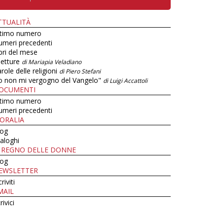
TTUALITÀ
ltimo numero
umeri precedenti
bri del mese
letture
di Mariapia Veladiano
role delle religioni
di Piero Stefani
o non mi vergogno del Vangelo"
di Luigi Accattoli
OCUMENTI
ltimo numero
umeri precedenti
ORALIA
log
aloghi
L REGNO DELLE DONNE
log
EWSLETTER
criviti
MAIL
rivici