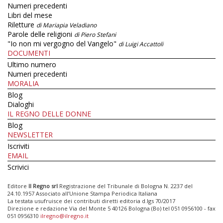
Numeri precedenti
Libri del mese
Riletture
di Mariapia Veladiano
Parole delle religioni
di Piero Stefani
"Io non mi vergogno del Vangelo"
di Luigi Accattoli
DOCUMENTI
Ultimo numero
Numeri precedenti
MORALIA
Blog
Dialoghi
IL REGNO DELLE DONNE
Blog
NEWSLETTER
Iscriviti
EMAIL
Scrivici
Editore
Il Regno srl
Registrazione del Tribunale di Bologna N. 2237 del
24.10.1957 Associato all’Unione Stampa Periodica Italiana
La testata usufruisce dei contributi diretti editoria d.lgs 70/2017
Direzione e redazione Via del Monte 5 40126 Bologna (Bo) tel 051 0956100 - fax
051 0956310
ilregno@ilregno.it