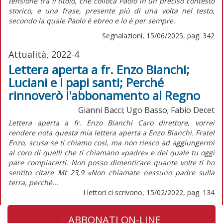
tensione tra il titolo, che colloca Paolo in un preciso contesto
storico, e una frase, presente più di una volta nel testo,
secondo la quale Paolo è ebreo e lo è per sempre.
Segnalazioni, 15/06/2025, pag. 342
Attualità, 2022-4
Lettera aperta a fr. Enzo Bianchi;
Luciani e i papi santi; Perché
rinnoverò l'abbonamento al Regno
Gianni Bacci; Ugo Basso; Fabio Decet
Lettera aperta a fr. Enzo Bianchi Caro direttore, vorrei
rendere nota questa mia lettera aperta a Enzo Bianchi. Fratel
Enzo, scusa se ti chiamo così, ma non riesco ad aggiungermi
al coro di quelli che ti chiamano «padre» e del quale tu oggi
pare compiacerti. Non posso dimenticare quante volte ti ho
sentito citare Mt 23,9 «Non chiamate nessuno padre sulla
terra, perché...
I lettori ci scrivono, 15/02/2022, pag. 134
ABBONATI ON-LINE