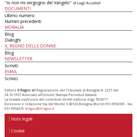
"Io non mi vergogno del Vangelo"
di Luigi Accattoli
DOCUMENTI
Ultimo numero
Numeri precedenti
MORALIA
Blog
Dialoghi
IL REGNO DELLE DONNE
Blog
NEWSLETTER
Iscriviti
EMAIL
Scrivici
Editore
Il Regno srl
Registrazione del Tribunale di Bologna N. 2237 del
24.10.1957 Associato all’Unione Stampa Periodica Italiana
La testata usufruisce dei contributi diretti editoria d.lgs 70/2017
Direzione e redazione Via del Monte 5 40126 Bologna (Bo) tel 051 0956100 - fax
051 0956310
ilregno@ilregno.it
Note legali
Cookie