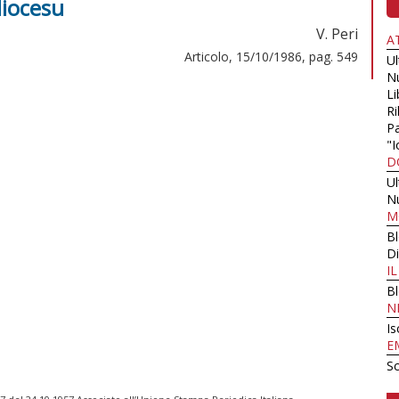
diocesu
V. Peri
A
Articolo, 15/10/1986, pag. 549
U
N
Li
Ri
Pa
"I
D
U
N
M
B
Di
I
B
N
Is
E
Sc