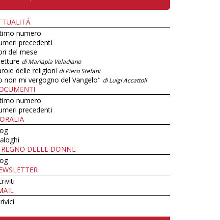
TTUALITÀ
ltimo numero
umeri precedenti
bri del mese
letture
di Mariapia Veladiano
role delle religioni
di Piero Stefani
o non mi vergogno del Vangelo"
di Luigi Accattoli
OCUMENTI
ltimo numero
umeri precedenti
ORALIA
log
aloghi
L REGNO DELLE DONNE
log
EWSLETTER
criviti
MAIL
rivici