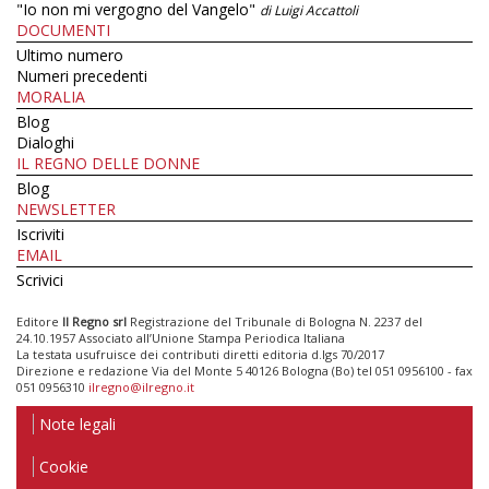
"Io non mi vergogno del Vangelo"
di Luigi Accattoli
DOCUMENTI
Ultimo numero
Numeri precedenti
MORALIA
Blog
Dialoghi
IL REGNO DELLE DONNE
Blog
NEWSLETTER
Iscriviti
EMAIL
Scrivici
Editore
Il Regno srl
Registrazione del Tribunale di Bologna N. 2237 del
24.10.1957 Associato all’Unione Stampa Periodica Italiana
La testata usufruisce dei contributi diretti editoria d.lgs 70/2017
Direzione e redazione Via del Monte 5 40126 Bologna (Bo) tel 051 0956100 - fax
051 0956310
ilregno@ilregno.it
Note legali
Cookie