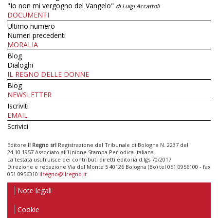
"Io non mi vergogno del Vangelo"
di Luigi Accattoli
DOCUMENTI
Ultimo numero
Numeri precedenti
MORALIA
Blog
Dialoghi
IL REGNO DELLE DONNE
Blog
NEWSLETTER
Iscriviti
EMAIL
Scrivici
Editore
Il Regno srl
Registrazione del Tribunale di Bologna N. 2237 del
24.10.1957 Associato all’Unione Stampa Periodica Italiana
La testata usufruisce dei contributi diretti editoria d.lgs 70/2017
Direzione e redazione Via del Monte 5 40126 Bologna (Bo) tel 051 0956100 - fax
051 0956310
ilregno@ilregno.it
Note legali
Cookie