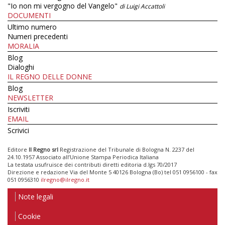
"Io non mi vergogno del Vangelo"
di Luigi Accattoli
DOCUMENTI
Ultimo numero
Numeri precedenti
MORALIA
Blog
Dialoghi
IL REGNO DELLE DONNE
Blog
NEWSLETTER
Iscriviti
EMAIL
Scrivici
Editore
Il Regno srl
Registrazione del Tribunale di Bologna N. 2237 del
24.10.1957 Associato all’Unione Stampa Periodica Italiana
La testata usufruisce dei contributi diretti editoria d.lgs 70/2017
Direzione e redazione Via del Monte 5 40126 Bologna (Bo) tel 051 0956100 - fax
051 0956310
ilregno@ilregno.it
Note legali
Cookie