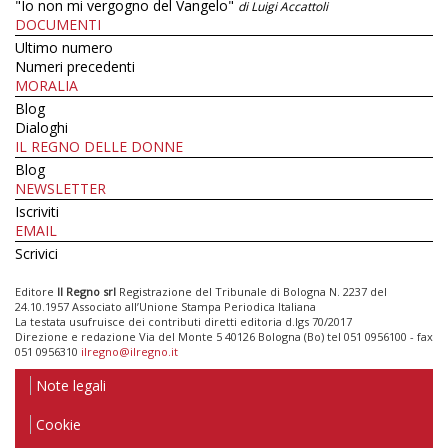
"Io non mi vergogno del Vangelo"
di Luigi Accattoli
DOCUMENTI
Ultimo numero
Numeri precedenti
MORALIA
Blog
Dialoghi
IL REGNO DELLE DONNE
Blog
NEWSLETTER
Iscriviti
EMAIL
Scrivici
Editore
Il Regno srl
Registrazione del Tribunale di Bologna N. 2237 del
24.10.1957 Associato all’Unione Stampa Periodica Italiana
La testata usufruisce dei contributi diretti editoria d.lgs 70/2017
Direzione e redazione Via del Monte 5 40126 Bologna (Bo) tel 051 0956100 - fax
051 0956310
ilregno@ilregno.it
Note legali
Cookie