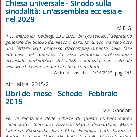
Chiesa universale - Sinodo sulla
sinodalità: un'assemblea ecclesiale
nel 2028
M.E. G.
Il 15 marzo (cf. Re-blog, 23.3.2025; bit.ly/3YsICIb) il segretario
generale del Sinodo dei vescovi, card. M. Grech, ha reso nota
una lettera «sul processo d’accompagnamento della fase
attuativa del Sinodo». In essa annuncia un’Assemblea
ecclesiale perl’ottobre del 2028, composta non solo da
vescovi, che comprenderà anche il contributo...
Articolo - Inserto, 15/04/2025, pag. 198
Attualità, 2015-2
Libri del mese - Schede - Febbraio
2015
M.E. Gandolfi
Per la redazione delle Schede di questo numero hanno
collaborato: Giancarlo Azzano, Marco Bernardoni, Maria
Caterina Bombarda, Ilaria Chia, Eleonora Corti Savarese,
Andrea Franzoni, Maria Elisabetta Gandolfi, Marco Giardini,