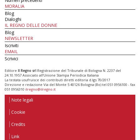
Numeri precedenti
MORALIA
Blog
Dialoghi
IL REGNO DELLE DONNE
Blog
NEWSLETTER
Iscriviti
EMAIL
Scrivici
Editore
Il Regno srl
Registrazione del Tribunale di Bologna N. 2237 del
24.10.1957 Associato all’Unione Stampa Periodica Italiana
La testata usufruisce dei contributi diretti editoria d.lgs 70/2017
Direzione e redazione Via del Monte 5 40126 Bologna (Bo) tel 051 0956100 - fax
051 0956310
ilregno@ilregno.it
Note legali
Cookie
Credits
Link