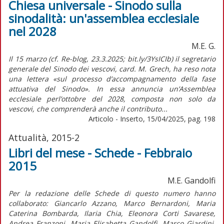
Chiesa universale - Sinodo sulla
sinodalità: un'assemblea ecclesiale
nel 2028
M.E. G.
Il 15 marzo (cf. Re-blog, 23.3.2025; bit.ly/3YsICIb) il segretario
generale del Sinodo dei vescovi, card. M. Grech, ha reso nota
una lettera «sul processo d’accompagnamento della fase
attuativa del Sinodo». In essa annuncia un’Assemblea
ecclesiale perl’ottobre del 2028, composta non solo da
vescovi, che comprenderà anche il contributo...
Articolo - Inserto, 15/04/2025, pag. 198
Attualità, 2015-2
Libri del mese - Schede - Febbraio
2015
M.E. Gandolfi
Per la redazione delle Schede di questo numero hanno
collaborato: Giancarlo Azzano, Marco Bernardoni, Maria
Caterina Bombarda, Ilaria Chia, Eleonora Corti Savarese,
Andrea Franzoni, Maria Elisabetta Gandolfi, Marco Giardini,