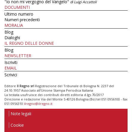
"Io non mi vergogno del Vangelo"
di Luigi Accattoli
DOCUMENTI
Ultimo numero
Numeri precedenti
MORALIA
Blog
Dialoghi
IL REGNO DELLE DONNE
Blog
NEWSLETTER
Iscriviti
EMAIL
Scrivici
Editore
Il Regno srl
Registrazione del Tribunale di Bologna N. 2237 del
24.10.1957 Associato all’Unione Stampa Periodica Italiana
La testata usufruisce dei contributi diretti editoria d.lgs 70/2017
Direzione e redazione Via del Monte 5 40126 Bologna (Bo) tel 051 0956100 - fax
051 0956310
ilregno@ilregno.it
Note legali
Cookie