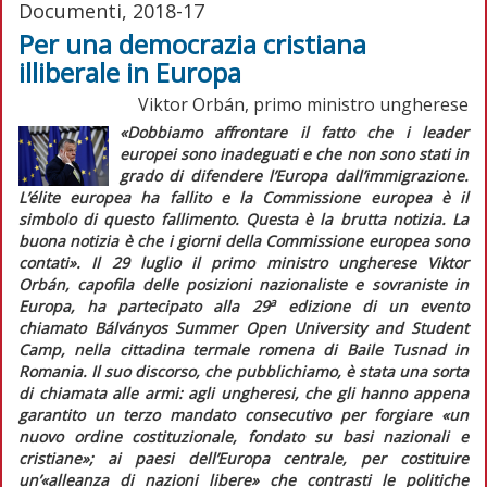
Documenti, 2018-17
Per una democrazia cristiana
illiberale in Europa
Viktor Orbán, primo ministro ungherese
«Dobbiamo affrontare il fatto che i leader
europei sono inadeguati e che non sono stati in
grado di difendere l’Europa dall’immigrazione.
L’
élite
europea ha fallito e la Commissione europea è il
simbolo di questo fallimento. Questa è la brutta notizia. La
buona notizia è che i giorni della Commissione europea sono
contati».
Il 29 luglio il primo ministro ungherese Viktor
Orbán, capofila delle posizioni nazionaliste e sovraniste in
a
Europa, ha partecipato alla 29
edizione di un evento
chiamato Bálványos Summer Open University and Student
Camp, nella cittadina termale romena di Baile Tusnad in
Romania. Il suo discorso, che pubblichiamo, è stata una sorta
di chiamata alle armi: agli ungheresi, che gli hanno appena
garantito un terzo mandato consecutivo per forgiare
«un
nuovo ordine costituzionale, fondato su basi nazionali e
cristiane»;
ai paesi dell’Europa centrale, per costituire
un’
«alleanza di nazioni libere»
che contrasti le politiche