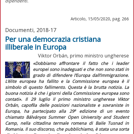
dipendenti.
Articolo, 15/05/2020, pag. 266
Documenti, 2018-17
Per una democrazia cristiana
illiberale in Europa
Viktor Orbán, primo ministro ungherese
«Dobbiamo affrontare il fatto che i leader
europei sono inadeguati e che non sono stati in
grado di difendere l’Europa dall’immigrazione.
L’
élite
europea ha fallito e la Commissione europea è il
simbolo di questo fallimento. Questa è la brutta notizia. La
buona notizia è che i giorni della Commissione europea sono
contati».
Il 29 luglio il primo ministro ungherese Viktor
Orbán, capofila delle posizioni nazionaliste e sovraniste in
a
Europa, ha partecipato alla 29
edizione di un evento
chiamato Bálványos Summer Open University and Student
Camp, nella cittadina termale romena di Baile Tusnad in
Romania. Il suo discorso, che pubblichiamo, è stata una sorta