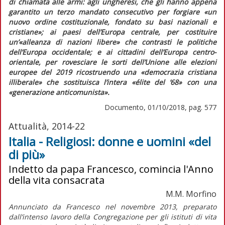
di chiamata alle armi: agli ungheresi, che gli hanno appena
garantito un terzo mandato consecutivo per forgiare
«un
nuovo ordine costituzionale, fondato su basi nazionali e
cristiane»;
ai paesi dell’Europa centrale, per costituire
un’
«alleanza di nazioni libere»
che contrasti le politiche
dell’Europa occidentale; e ai cittadini dell’Europa centro-
orientale, per rovesciare le sorti dell’Unione alle elezioni
europee del 2019 ricostruendo una
«democrazia cristiana
illiberale»
che sostituisca l’intera
«élite del ’68»
con una
«generazione anticomunista».
Documento, 01/10/2018, pag. 577
Attualità, 2014-22
Italia - Religiosi: donne e uomini «del
di più»
Indetto da papa Francesco, comincia l'Anno
della vita consacrata
M.M. Morfino
Annunciato da Francesco nel novembre 2013, preparato
dall’intenso lavoro della Congregazione per gli istituti di vita