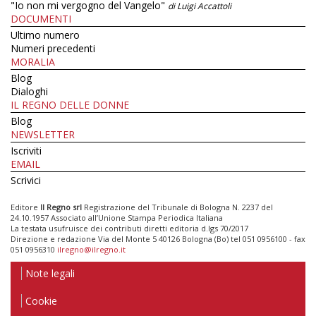
"Io non mi vergogno del Vangelo"
di Luigi Accattoli
DOCUMENTI
Ultimo numero
Numeri precedenti
MORALIA
Blog
Dialoghi
IL REGNO DELLE DONNE
Blog
NEWSLETTER
Iscriviti
EMAIL
Scrivici
Editore
Il Regno srl
Registrazione del Tribunale di Bologna N. 2237 del
24.10.1957 Associato all’Unione Stampa Periodica Italiana
La testata usufruisce dei contributi diretti editoria d.lgs 70/2017
Direzione e redazione Via del Monte 5 40126 Bologna (Bo) tel 051 0956100 - fax
051 0956310
ilregno@ilregno.it
Note legali
Cookie