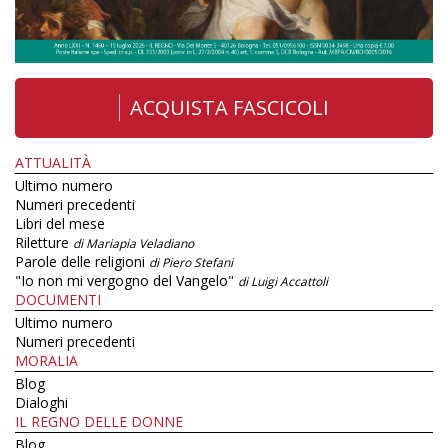
ACQUISTA FASCICOLI
ATTUALITÀ
Ultimo numero
Numeri precedenti
Libri del mese
Riletture
di Mariapia Veladiano
Parole delle religioni
di Piero Stefani
"Io non mi vergogno del Vangelo"
di Luigi Accattoli
DOCUMENTI
Ultimo numero
Numeri precedenti
MORALIA
Blog
Dialoghi
IL REGNO DELLE DONNE
Blog