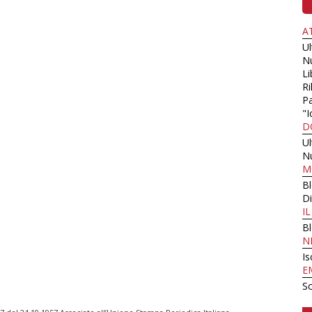
A
U
N
Li
Ri
Pa
"I
D
U
N
M
B
Di
I
B
N
Is
E
Sc