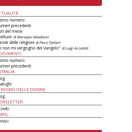
TTUALITÀ
ltimo numero
umeri precedenti
bri del mese
letture
di Mariapia Veladiano
role delle religioni
di Piero Stefani
o non mi vergogno del Vangelo"
di Luigi Accattoli
OCUMENTI
ltimo numero
umeri precedenti
ORALIA
log
aloghi
L REGNO DELLE DONNE
log
EWSLETTER
criviti
MAIL
rivici