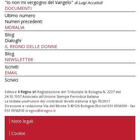
"Io non mi vergogno del Vangelo"
di Luigi Accattoli
DOCUMENTI
Ultimo numero
Numeri precedenti
MORALIA
Blog
Dialoghi
IL REGNO DELLE DONNE
Blog
NEWSLETTER
Iscriviti
EMAIL
Scrivici
Editore
Il Regno srl
Registrazione del Tribunale di Bologna N. 2237 del
24.10.1957 Associato all’Unione Stampa Periodica Italiana
La testata usufruisce dei contributi diretti editoria d.lgs 70/2017
Direzione e redazione Via del Monte 5 40126 Bologna (Bo) tel 051 0956100 - fax
051 0956310
ilregno@ilregno.it
Note legali
Cookie