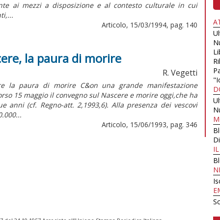
te ai mezzi a disposizione e al contesto culturale in cui
i,...
A
Articolo, 15/03/1994, pag. 140
U
N
Li
ere, la paura di morire
Ri
Pa
R. Vegetti
"I
 la paura di morire C&on una grande manifestazione
D
corso 15 maggio il convegno sul Nascere e morire oggi,che ha
U
 anni (cf. Regno-att. 2,1993,6). Alla presenza dei vescovi
N
0.000...
M
Articolo, 15/06/1993, pag. 346
B
Di
I
B
N
Is
E
Sc