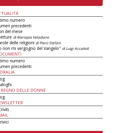
TTUALITÀ
ltimo numero
umeri precedenti
bri del mese
letture
di Mariapia Veladiano
role delle religioni
di Piero Stefani
o non mi vergogno del Vangelo"
di Luigi Accattoli
OCUMENTI
ltimo numero
umeri precedenti
ORALIA
log
aloghi
L REGNO DELLE DONNE
log
EWSLETTER
criviti
MAIL
rivici