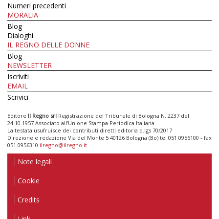
Numeri precedenti
MORALIA
Blog
Dialoghi
IL REGNO DELLE DONNE
Blog
NEWSLETTER
Iscriviti
EMAIL
Scrivici
Editore
Il Regno srl
Registrazione del Tribunale di Bologna N. 2237 del
24.10.1957 Associato all’Unione Stampa Periodica Italiana
La testata usufruisce dei contributi diretti editoria d.lgs 70/2017
Direzione e redazione Via del Monte 5 40126 Bologna (Bo) tel 051 0956100 - fax
051 0956310
ilregno@ilregno.it
Note legali
Cookie
Credits
Link