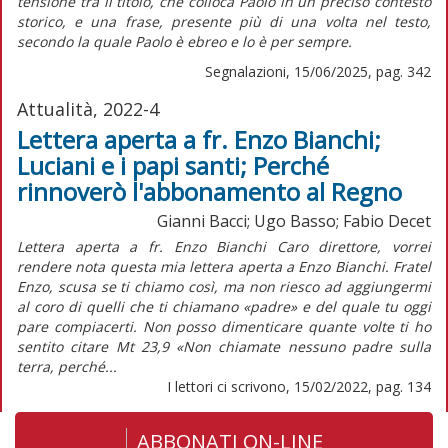
tensione tra il titolo, che colloca Paolo in un preciso contesto
storico, e una frase, presente più di una volta nel testo,
secondo la quale Paolo è ebreo e lo è per sempre.
Segnalazioni, 15/06/2025, pag. 342
Attualità, 2022-4
Lettera aperta a fr. Enzo Bianchi;
Luciani e i papi santi; Perché
rinnoverò l'abbonamento al Regno
Gianni Bacci; Ugo Basso; Fabio Decet
Lettera aperta a fr. Enzo Bianchi Caro direttore, vorrei
rendere nota questa mia lettera aperta a Enzo Bianchi. Fratel
Enzo, scusa se ti chiamo così, ma non riesco ad aggiungermi
al coro di quelli che ti chiamano «padre» e del quale tu oggi
pare compiacerti. Non posso dimenticare quante volte ti ho
sentito citare Mt 23,9 «Non chiamate nessuno padre sulla
terra, perché...
I lettori ci scrivono, 15/02/2022, pag. 134
ABBONATI ON-LINE