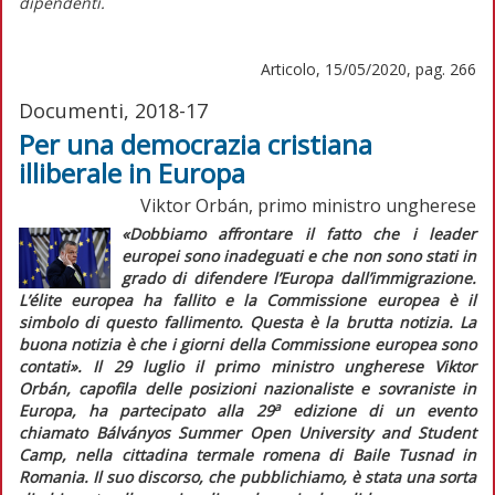
dipendenti.
Articolo, 15/05/2020, pag. 266
Documenti, 2018-17
Per una democrazia cristiana
illiberale in Europa
Viktor Orbán, primo ministro ungherese
«Dobbiamo affrontare il fatto che i leader
europei sono inadeguati e che non sono stati in
grado di difendere l’Europa dall’immigrazione.
L’
élite
europea ha fallito e la Commissione europea è il
simbolo di questo fallimento. Questa è la brutta notizia. La
buona notizia è che i giorni della Commissione europea sono
contati».
Il 29 luglio il primo ministro ungherese Viktor
Orbán, capofila delle posizioni nazionaliste e sovraniste in
a
Europa, ha partecipato alla 29
edizione di un evento
chiamato Bálványos Summer Open University and Student
Camp, nella cittadina termale romena di Baile Tusnad in
Romania. Il suo discorso, che pubblichiamo, è stata una sorta