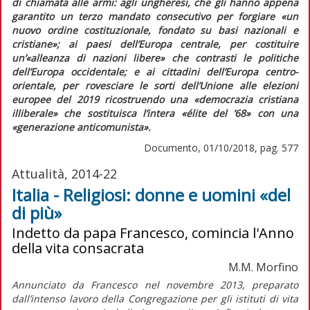
di chiamata alle armi: agli ungheresi, che gli hanno appena
garantito un terzo mandato consecutivo per forgiare
«un
nuovo ordine costituzionale, fondato su basi nazionali e
cristiane»;
ai paesi dell’Europa centrale, per costituire
un’
«alleanza di nazioni libere»
che contrasti le politiche
dell’Europa occidentale; e ai cittadini dell’Europa centro-
orientale, per rovesciare le sorti dell’Unione alle elezioni
europee del 2019 ricostruendo una
«democrazia cristiana
illiberale»
che sostituisca l’intera
«élite del ’68»
con una
«generazione anticomunista».
Documento, 01/10/2018, pag. 577
Attualità, 2014-22
Italia - Religiosi: donne e uomini «del
di più»
Indetto da papa Francesco, comincia l'Anno
della vita consacrata
M.M. Morfino
Annunciato da Francesco nel novembre 2013, preparato
dall’intenso lavoro della Congregazione per gli istituti di vita