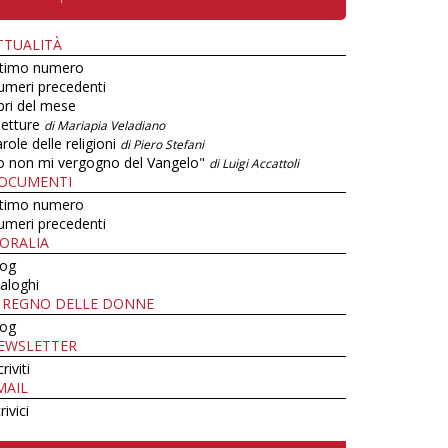
TTUALITÀ
ltimo numero
umeri precedenti
bri del mese
letture
di Mariapia Veladiano
role delle religioni
di Piero Stefani
o non mi vergogno del Vangelo"
di Luigi Accattoli
OCUMENTI
ltimo numero
umeri precedenti
ORALIA
log
aloghi
L REGNO DELLE DONNE
log
EWSLETTER
criviti
MAIL
rivici