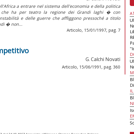
Africa a entrare nel sistema dell'economia e della politica
isi che ha per teatro la regione dei Grandi laghi � con
A
instabilità e delle guerre che affliggono pressoché a titolo
U
di � non...
N
Articolo, 15/01/1997, pag. 7
Li
Ri
Pa
mpetitivo
"I
D
G. Calchi Novati
U
Articolo, 15/06/1991, pag. 360
N
M
B
Di
I
B
N
Is
E
Sc