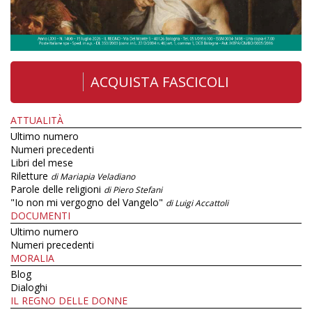
ACQUISTA FASCICOLI
ATTUALITÀ
Ultimo numero
Numeri precedenti
Libri del mese
Riletture
di Mariapia Veladiano
Parole delle religioni
di Piero Stefani
"Io non mi vergogno del Vangelo"
di Luigi Accattoli
DOCUMENTI
Ultimo numero
Numeri precedenti
MORALIA
Blog
Dialoghi
IL REGNO DELLE DONNE