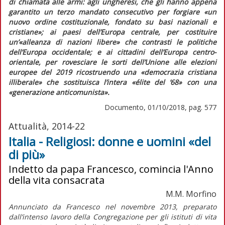
di chiamata alle armi: agli ungheresi, che gli hanno appena
garantito un terzo mandato consecutivo per forgiare
«un
nuovo ordine costituzionale, fondato su basi nazionali e
cristiane»;
ai paesi dell’Europa centrale, per costituire
un’
«alleanza di nazioni libere»
che contrasti le politiche
dell’Europa occidentale; e ai cittadini dell’Europa centro-
orientale, per rovesciare le sorti dell’Unione alle elezioni
europee del 2019 ricostruendo una
«democrazia cristiana
illiberale»
che sostituisca l’intera
«élite del ’68»
con una
«generazione anticomunista».
Documento, 01/10/2018, pag. 577
Attualità, 2014-22
Italia - Religiosi: donne e uomini «del
di più»
Indetto da papa Francesco, comincia l'Anno
della vita consacrata
M.M. Morfino
Annunciato da Francesco nel novembre 2013, preparato
dall’intenso lavoro della Congregazione per gli istituti di vita