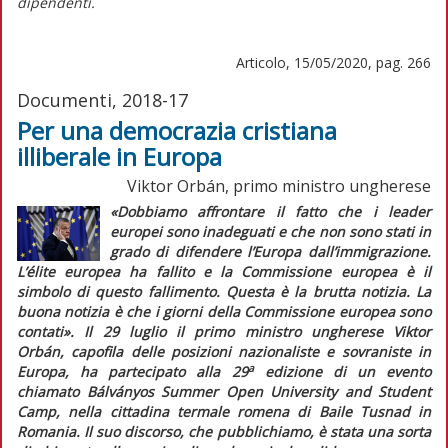
dipendenti.
Articolo, 15/05/2020, pag. 266
Documenti, 2018-17
Per una democrazia cristiana
illiberale in Europa
Viktor Orbán, primo ministro ungherese
«Dobbiamo affrontare il fatto che i leader
europei sono inadeguati e che non sono stati in
grado di difendere l’Europa dall’immigrazione.
L’
élite
europea ha fallito e la Commissione europea è il
simbolo di questo fallimento. Questa è la brutta notizia. La
buona notizia è che i giorni della Commissione europea sono
contati».
Il 29 luglio il primo ministro ungherese Viktor
Orbán, capofila delle posizioni nazionaliste e sovraniste in
a
Europa, ha partecipato alla 29
edizione di un evento
chiamato Bálványos Summer Open University and Student
Camp, nella cittadina termale romena di Baile Tusnad in
Romania. Il suo discorso, che pubblichiamo, è stata una sorta