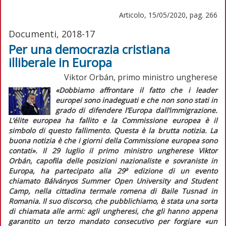
Articolo, 15/05/2020, pag. 266
Documenti, 2018-17
Per una democrazia cristiana
illiberale in Europa
Viktor Orbán, primo ministro ungherese
«Dobbiamo affrontare il fatto che i leader
europei sono inadeguati e che non sono stati in
grado di difendere l’Europa dall’immigrazione.
L’
élite
europea ha fallito e la Commissione europea è il
simbolo di questo fallimento. Questa è la brutta notizia. La
buona notizia è che i giorni della Commissione europea sono
contati».
Il 29 luglio il primo ministro ungherese Viktor
Orbán, capofila delle posizioni nazionaliste e sovraniste in
a
Europa, ha partecipato alla 29
edizione di un evento
chiamato Bálványos Summer Open University and Student
Camp, nella cittadina termale romena di Baile Tusnad in
Romania. Il suo discorso, che pubblichiamo, è stata una sorta
di chiamata alle armi: agli ungheresi, che gli hanno appena
garantito un terzo mandato consecutivo per forgiare
«un