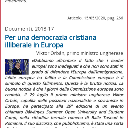
dipendenti.
Articolo, 15/05/2020, pag. 266
Documenti, 2018-17
Per una democrazia cristiana
illiberale in Europa
Viktor Orbán, primo ministro ungherese
«Dobbiamo affrontare il fatto che i leader
europei sono inadeguati e che non sono stati in
grado di difendere l’Europa dall’immigrazione.
L’
élite
europea ha fallito e la Commissione europea è il
simbolo di questo fallimento. Questa è la brutta notizia. La
buona notizia è che i giorni della Commissione europea sono
contati».
Il 29 luglio il primo ministro ungherese Viktor
Orbán, capofila delle posizioni nazionaliste e sovraniste in
a
Europa, ha partecipato alla 29
edizione di un evento
chiamato Bálványos Summer Open University and Student
Camp, nella cittadina termale romena di Baile Tusnad in
Romania. Il suo discorso, che pubblichiamo, è stata una sorta