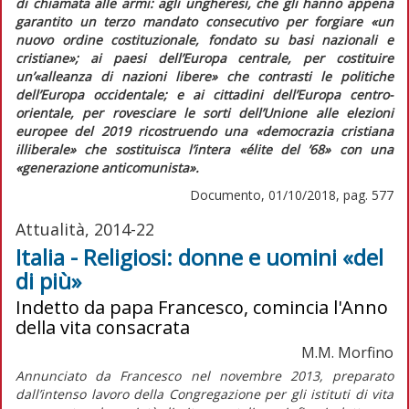
di chiamata alle armi: agli ungheresi, che gli hanno appena
garantito un terzo mandato consecutivo per forgiare
«un
nuovo ordine costituzionale, fondato su basi nazionali e
cristiane»;
ai paesi dell’Europa centrale, per costituire
un’
«alleanza di nazioni libere»
che contrasti le politiche
dell’Europa occidentale; e ai cittadini dell’Europa centro-
orientale, per rovesciare le sorti dell’Unione alle elezioni
europee del 2019 ricostruendo una
«democrazia cristiana
illiberale»
che sostituisca l’intera
«élite del ’68»
con una
«generazione anticomunista».
Documento, 01/10/2018, pag. 577
Attualità, 2014-22
Italia - Religiosi: donne e uomini «del
di più»
Indetto da papa Francesco, comincia l'Anno
della vita consacrata
M.M. Morfino
Annunciato da Francesco nel novembre 2013, preparato
dall’intenso lavoro della Congregazione per gli istituti di vita