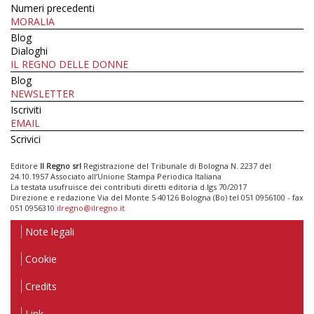
Numeri precedenti
MORALIA
Blog
Dialoghi
IL REGNO DELLE DONNE
Blog
NEWSLETTER
Iscriviti
EMAIL
Scrivici
Editore
Il Regno srl
Registrazione del Tribunale di Bologna N. 2237 del
24.10.1957 Associato all’Unione Stampa Periodica Italiana
La testata usufruisce dei contributi diretti editoria d.lgs 70/2017
Direzione e redazione Via del Monte 5 40126 Bologna (Bo) tel 051 0956100 - fax
051 0956310
ilregno@ilregno.it
Note legali
Cookie
Credits
Link