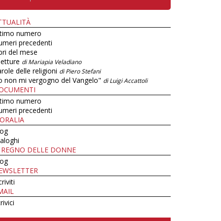
TTUALITÀ
ltimo numero
umeri precedenti
bri del mese
letture
di Mariapia Veladiano
role delle religioni
di Piero Stefani
o non mi vergogno del Vangelo"
di Luigi Accattoli
OCUMENTI
ltimo numero
umeri precedenti
ORALIA
log
aloghi
L REGNO DELLE DONNE
log
EWSLETTER
criviti
MAIL
rivici