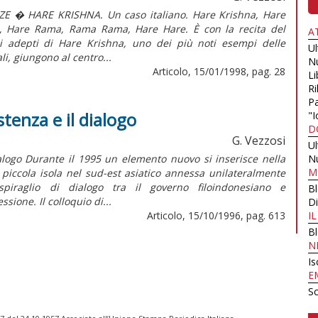
ZE � HARE KRISHNA. Un caso italiano. Hare Krishna, Hare
, Hare Rama, Rama Rama, Hare Hare. È con la recita del
A
li adepti di Hare Krishna, uno dei più noti esempi delle
U
li, giungono al centro...
N
Articolo, 15/01/1998, pag. 28
Li
Ri
Pa
stenza e il dialogo
"I
D
G. Vezzosi
U
logo Durante il 1995 un elemento nuovo si inserisce nella
N
M
 piccola isola nel sud-est asiatico annessa unilateralmente
iraglio di dialogo tra il governo filoindonesiano e
B
ione. Il colloquio di...
Di
Articolo, 15/10/1996, pag. 613
I
B
N
Is
E
Sc