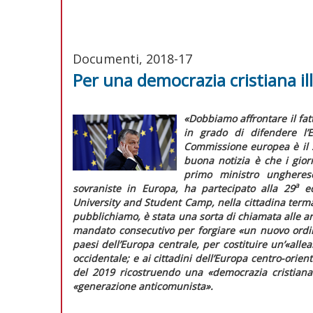
Documenti, 2018-17
Per una democrazia cristiana il
«Dobbiamo affrontare il fat
in grado di difendere l’E
Commissione europea è il s
buona notizia è che i gio
primo ministro ungherese
a
sovraniste in Europa, ha partecipato alla 29
ed
University and Student Camp, nella cittadina term
pubblichiamo, è stata una sorta di chiamata alle a
mandato consecutivo per forgiare
«un nuovo ordin
paesi dell’Europa centrale, per costituire un’
«allea
occidentale; e ai cittadini dell’Europa centro-orient
del 2019 ricostruendo una
«democrazia cristiana
«generazione anticomunista».