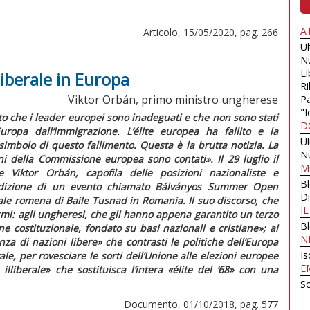
A
Articolo, 15/05/2020, pag. 266
U
N
Li
liberale in Europa
Ri
Viktor Orbán, primo ministro ungherese
Pa
"I
to che i leader europei sono inadeguati e che non sono stati
D
uropa dall’immigrazione. L’
élite
europea ha fallito e la
U
imbolo di questo fallimento. Questa è la brutta notizia. La
N
rni della Commissione europea sono contati».
Il 29 luglio il
M
 Viktor Orbán, capofila delle posizioni nazionaliste e
B
izione di un evento chiamato Bálványos Summer Open
Di
ale romena di Baile Tusnad in Romania. Il suo discorso, che
I
rmi: agli ungheresi, che gli hanno appena garantito un terzo
B
e costituzionale, fondato su basi nazionali e cristiane»;
ai
N
nza di nazioni libere»
che contrasti le politiche dell’Europa
Is
ale, per rovesciare le sorti dell’Unione alle elezioni europee
E
 illiberale»
che sostituisca l’intera
«élite del ’68»
con una
Sc
Documento, 01/10/2018, pag. 577