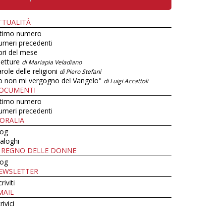
TTUALITÀ
ltimo numero
umeri precedenti
bri del mese
letture
di Mariapia Veladiano
role delle religioni
di Piero Stefani
o non mi vergogno del Vangelo"
di Luigi Accattoli
OCUMENTI
ltimo numero
umeri precedenti
ORALIA
log
aloghi
L REGNO DELLE DONNE
log
EWSLETTER
criviti
MAIL
rivici