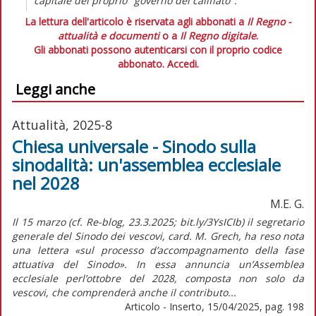
capitale del proprio "governo del califfato".
La lettura dell'articolo è riservata agli abbonati a
Il Regno -
attualità e documenti
o a
Il Regno digitale
.
Gli abbonati possono autenticarsi con il proprio codice
abbonato.
Accedi.
Leggi anche
Attualità, 2025-8
Chiesa universale - Sinodo sulla
sinodalità: un'assemblea ecclesiale
nel 2028
M.E. G.
Il 15 marzo (cf. Re-blog, 23.3.2025; bit.ly/3YsICIb) il segretario
generale del Sinodo dei vescovi, card. M. Grech, ha reso nota
una lettera «sul processo d’accompagnamento della fase
attuativa del Sinodo». In essa annuncia un’Assemblea
ecclesiale perl’ottobre del 2028, composta non solo da
vescovi, che comprenderà anche il contributo...
Articolo - Inserto, 15/04/2025, pag. 198