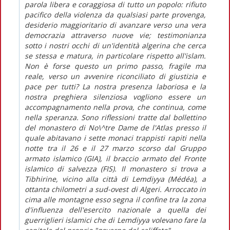
parola libera e coraggiosa di tutto un popolo: rifiuto
pacifico della violenza da qualsiasi parte provenga,
desiderio maggioritario di avanzare verso una vera
democrazia attraverso nuove vie; testimonianza
sotto i nostri occhi di un'identità algerina che cerca
se stessa e matura, in particolare rispetto all'islam.
Non è forse questo un primo passo, fragile ma
reale, verso un avvenire riconciliato di giustizia e
pace per tutti? La nostra presenza laboriosa e la
nostra preghiera silenziosa vogliono essere un
accompagnamento nella prova, che continua, come
nella speranza. Sono riflessioni tratte dal bollettino
del monastero di No\^tre Dame de l'Atlas presso il
quale abitavano i sette monaci trappisti rapiti nella
notte tra il 26 e il 27 marzo scorso dal Gruppo
armato islamico (GIA), il braccio armato del Fronte
islamico di salvezza (FIS). Il monastero si trova a
Tibhirine, vicino alla città di Lemdiyya (Médéa), a
ottanta chilometri a sud-ovest di Algeri. Arroccato in
cima alle montagne esso segna il confine tra la zona
d'influenza dell'esercito nazionale a quella dei
guerriglieri islamici che di Lemdiyya volevano fare la