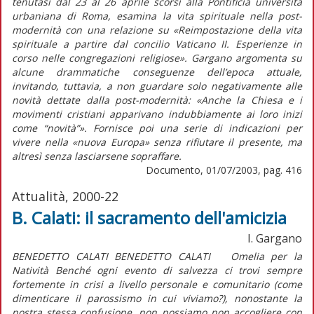
tenutasi dal 23 al 26 aprile scorsi alla Pontificia università
urbaniana di Roma, esamina la vita spirituale nella post-
modernità con una relazione su «Reimpostazione della vita
spirituale a partire dal concilio Vaticano II. Esperienze in
corso nelle congregazioni religiose». Gargano argomenta su
alcune drammatiche conseguenze dell’epoca attuale,
invitando, tuttavia, a non guardare solo negativamente alle
novità dettate dalla post-modernità: «Anche la Chiesa e i
movimenti cristiani apparivano indubbiamente ai loro inizi
come “novità”». Fornisce poi una serie di indicazioni per
vivere nella «nuova Europa» senza rifiutare il presente, ma
altresì senza lasciarsene sopraffare.
Documento, 01/07/2003, pag. 416
Attualità, 2000-22
B. Calati: il sacramento dell'amicizia
I. Gargano
BENEDETTO CALATI BENEDETTO CALATI Omelia per la
Natività Benché ogni evento di salvezza ci trovi sempre
fortemente in crisi a livello personale e comunitario (come
dimenticare il parossismo in cui viviamo?), nonostante la
nostra stessa confusione, non possiamo non accogliere con