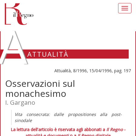
Toggl
navig
A
ATTUALITÀ
Attualità, 8/1996, 15/04/1996, pag. 197
Osservazioni sul
monachesimo
I. Gargano
Vita consecrata: dalle propositiones alla post-
sinodale
La lettura dell'articolo è riservata agli abbonati a
Il Regno -
attualità e documenti
o a
Il Regno digitale
.