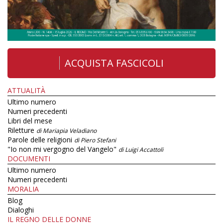
ACQUISTA FASCICOLI
ATTUALITÀ
Ultimo numero
Numeri precedenti
Libri del mese
Riletture
di Mariapia Veladiano
Parole delle religioni
di Piero Stefani
"Io non mi vergogno del Vangelo"
di Luigi Accattoli
DOCUMENTI
Ultimo numero
Numeri precedenti
MORALIA
Blog
Dialoghi
IL REGNO DELLE DONNE