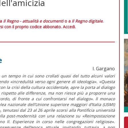
ell'amicizia
 a
Il Regno - attualità e documenti
o a
Il Regno digitale
.
si con il proprio codice abbonato.
Accedi.
e
I. Gargano
un tempo in cui sono crollati quasi del tutto alcuni valori
endo «incredulità verso ogni genere di ideologia». «Questa
con la crisi della cultura occidentale, apre la porta al dialogo
za rispetto alle differenze, ma non riesce più a proporre una
ordo, di fronte a cui confrontarsi nel dialogo». Il monaco
a nazionale dell’Unione superiore maggiori d’Italia (USMI)
 tenutasi dal 23 al 26 aprile scorsi alla Pontificia università
ella post-modernità con una relazione su «Reimpostazione
ano II. Esperienze in corso nelle congregazioni religiose».
guenze dell’epoca attuale, invitando, tuttavia, a non