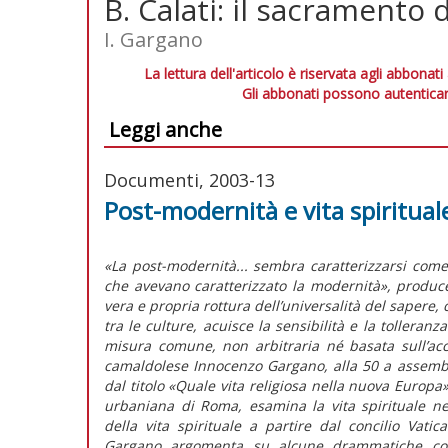
B. Calati: il sacramento d
I. Gargano
La lettura dell'articolo è riservata agli abbonati
Gli abbonati possono autenticar
Leggi anche
Documenti, 2003-13
Post-modernità e vita spiritual
«La post-modernità... sembra caratterizzarsi come 
che avevano caratterizzato la modernità», produc
vera e propria rottura dell’universalità del sapere, 
tra le culture, acuisce la sensibilità e la tolleran
misura comune, non arbitraria né basata sull’acc
camaldolese Innocenzo Gargano, alla 50 a assemble
dal titolo «Quale vita religiosa nella nuova Europa»,
urbaniana di Roma, esamina la vita spirituale n
della vita spirituale a partire dal concilio Vatic
Gargano argomenta su alcune drammatiche conse