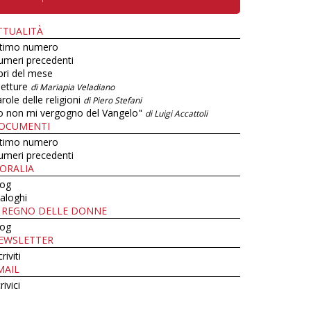
TTUALITÀ
ltimo numero
umeri precedenti
bri del mese
letture
di Mariapia Veladiano
role delle religioni
di Piero Stefani
o non mi vergogno del Vangelo"
di Luigi Accattoli
OCUMENTI
ltimo numero
umeri precedenti
ORALIA
log
aloghi
L REGNO DELLE DONNE
log
EWSLETTER
criviti
MAIL
rivici