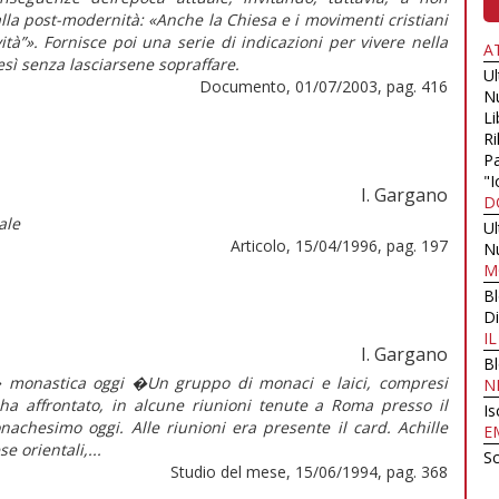
lla post-modernità: «Anche la Chiesa e i movimenti cristiani
à”». Fornisce poi una serie di indicazioni per vivere nella
A
esì senza lasciarsene sopraffare.
U
Documento, 01/07/2003, pag. 416
N
Li
Ri
Pa
"I
I. Gargano
D
ale
U
Articolo, 15/04/1996, pag. 197
N
M
B
Di
I
I. Gargano
B
monastica oggi �Un gruppo di monaci e laici, compresi
N
ha affrontato, in alcune riunioni tenute a Roma presso il
Is
nachesimo oggi. Alle riunioni era presente il card. Achille
E
e orientali,...
Sc
Studio del mese, 15/06/1994, pag. 368