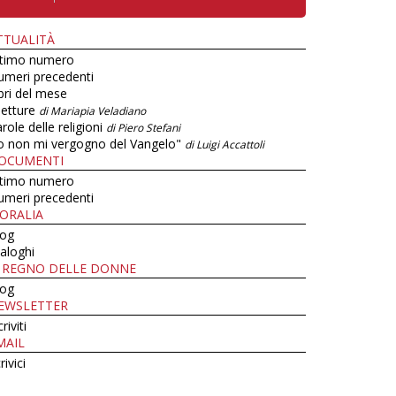
TTUALITÀ
ltimo numero
umeri precedenti
bri del mese
letture
di Mariapia Veladiano
role delle religioni
di Piero Stefani
o non mi vergogno del Vangelo"
di Luigi Accattoli
OCUMENTI
ltimo numero
umeri precedenti
ORALIA
log
aloghi
L REGNO DELLE DONNE
log
EWSLETTER
criviti
MAIL
rivici