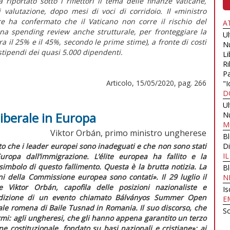
riportato sotto i riflettori il tema delle finanze vaticane,
 valutazione, dopo mesi di voci di corridoio. Il «ministro
re ha confermato che il Vaticano non corre il rischio del
A
na spending review anche strutturale, per fronteggiare la
U
ra il 25% e il 45%, secondo le prime stime), a fronte di costi
N
tipendi dei quasi 5.000 dipendenti.
Li
Ri
Pa
Articolo, 15/05/2020, pag. 266
"I
D
U
liberale in Europa
N
M
Viktor Orbán, primo ministro ungherese
B
to che i leader europei sono inadeguati e che non sono stati
Di
I
uropa dall’immigrazione. L’
élite
europea ha fallito e la
imbolo di questo fallimento. Questa è la brutta notizia. La
B
rni della Commissione europea sono contati».
Il 29 luglio il
N
 Viktor Orbán, capofila delle posizioni nazionaliste e
Is
izione di un evento chiamato Bálványos Summer Open
E
ale romena di Baile Tusnad in Romania. Il suo discorso, che
Sc
rmi: agli ungheresi, che gli hanno appena garantito un terzo
e costituzionale, fondato su basi nazionali e cristiane»;
ai