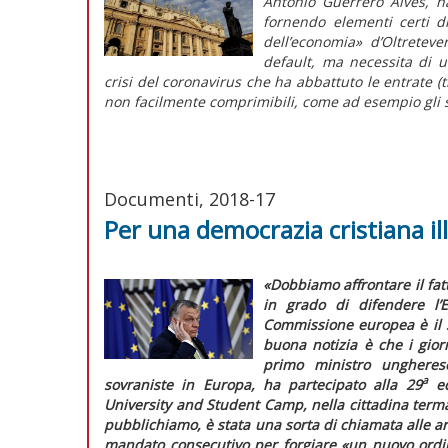
Antonio Guerrero Alves, ha 
fornendo elementi certi di
dell’economia» d’Oltreteve
default, ma necessita di u
crisi del coronavirus che ha abbattuto le entrate (t
non facilmente comprimibili, come ad esempio gli s
Documenti, 2018-17
Per una democrazia cristiana il
«Dobbiamo affrontare il fat
in grado di difendere l’E
Commissione europea è il s
buona notizia è che i gio
primo ministro ungherese
a
sovraniste in Europa, ha partecipato alla 29
ed
University and Student Camp, nella cittadina term
pubblichiamo, è stata una sorta di chiamata alle a
mandato consecutivo per forgiare
«un nuovo ordin