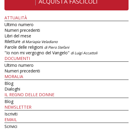
ACQUISTA FASCICOLI
ATTUALITÀ
Ultimo numero
Numeri precedenti
Libri del mese
Riletture
di Mariapia Veladiano
Parole delle religioni
di Piero Stefani
"Io non mi vergogno del Vangelo"
di Luigi Accattoli
DOCUMENTI
Ultimo numero
Numeri precedenti
MORALIA
Blog
Dialoghi
IL REGNO DELLE DONNE
Blog
NEWSLETTER
Iscriviti
EMAIL
Scrivici