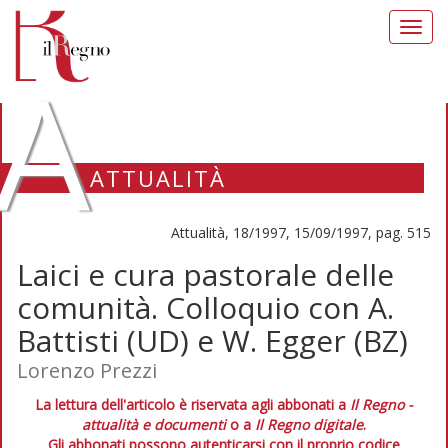
Toggl
navig
A
ATTUALITÀ
Attualità, 18/1997, 15/09/1997, pag. 515
Laici e cura pastorale delle
comunità. Colloquio con A.
Battisti (UD) e W. Egger (BZ)
Lorenzo Prezzi
La lettura dell'articolo è riservata agli abbonati a
Il Regno -
attualità e documenti
o a
Il Regno digitale
.
Gli abbonati possono autenticarsi con il proprio codice