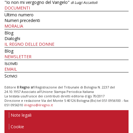
"Io non mi vergogno del Vangelo"
di Luigi Accattoli
DOCUMENTI
Ultimo numero
Numeri precedenti
MORALIA
Blog
Dialoghi
IL REGNO DELLE DONNE
Blog
NEWSLETTER
Iscriviti
EMAIL
Scrivici
Editore
Il Regno srl
Registrazione del Tribunale di Bologna N. 2237 del
24.10.1957 Associato all’Unione Stampa Periodica Italiana
La testata usufruisce dei contributi diretti editoria d.lgs 70/2017
Direzione e redazione Via del Monte 5 40126 Bologna (Bo) tel 051 0956100 - fax
051 0956310
ilregno@ilregno.it
Note legali
Cookie