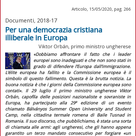
Articolo, 15/05/2020, pag. 266
Documenti, 2018-17
Per una democrazia cristiana
illiberale in Europa
Viktor Orbán, primo ministro ungherese
«Dobbiamo affrontare il fatto che i leader
europei sono inadeguati e che non sono stati in
grado di difendere l’Europa dall’immigrazione.
L’
élite
europea ha fallito e la Commissione europea è il
simbolo di questo fallimento. Questa è la brutta notizia. La
buona notizia è che i giorni della Commissione europea sono
contati».
Il 29 luglio il primo ministro ungherese Viktor
Orbán, capofila delle posizioni nazionaliste e sovraniste in
a
Europa, ha partecipato alla 29
edizione di un evento
chiamato Bálványos Summer Open University and Student
Camp, nella cittadina termale romena di Baile Tusnad in
Romania. Il suo discorso, che pubblichiamo, è stata una sorta
di chiamata alle armi: agli ungheresi, che gli hanno appena
garantito un terzo mandato consecutivo per forgiare
«un