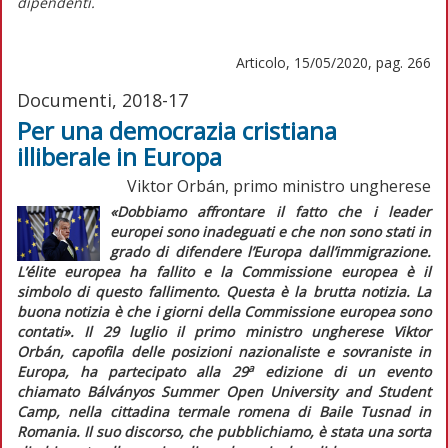
dipendenti.
Articolo, 15/05/2020, pag. 266
Documenti, 2018-17
Per una democrazia cristiana
illiberale in Europa
Viktor Orbán, primo ministro ungherese
«Dobbiamo affrontare il fatto che i leader
europei sono inadeguati e che non sono stati in
grado di difendere l’Europa dall’immigrazione.
L’
élite
europea ha fallito e la Commissione europea è il
simbolo di questo fallimento. Questa è la brutta notizia. La
buona notizia è che i giorni della Commissione europea sono
contati».
Il 29 luglio il primo ministro ungherese Viktor
Orbán, capofila delle posizioni nazionaliste e sovraniste in
a
Europa, ha partecipato alla 29
edizione di un evento
chiamato Bálványos Summer Open University and Student
Camp, nella cittadina termale romena di Baile Tusnad in
Romania. Il suo discorso, che pubblichiamo, è stata una sorta