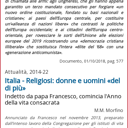
di chiamata alle armi: agli ungheresi, che gli hanno appena
garantito un terzo mandato consecutivo per forgiare
«un
nuovo ordine costituzionale, fondato su basi nazionali e
cristiane»;
ai paesi dell’Europa centrale, per costituire
un’
«alleanza di nazioni libere»
che contrasti le politiche
dell’Europa occidentale; e ai cittadini dell’Europa centro-
orientale, per rovesciare le sorti dell’Unione alle elezioni
europee del 2019 ricostruendo una
«democrazia cristiana
illiberale»
che sostituisca l’intera
«élite del ’68»
con una
«generazione anticomunista».
Documento, 01/10/2018, pag. 577
Attualità, 2014-22
Italia - Religiosi: donne e uomini «del
di più»
Indetto da papa Francesco, comincia l'Anno
della vita consacrata
M.M. Morfino
Annunciato da Francesco nel novembre 2013, preparato
dall’intenso lavoro della Congregazione per gli istituti di vita