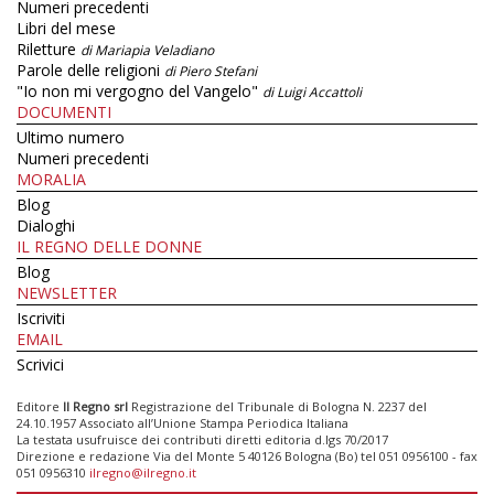
Numeri precedenti
Libri del mese
Riletture
di Mariapia Veladiano
Parole delle religioni
di Piero Stefani
"Io non mi vergogno del Vangelo"
di Luigi Accattoli
DOCUMENTI
Ultimo numero
Numeri precedenti
MORALIA
Blog
Dialoghi
IL REGNO DELLE DONNE
Blog
NEWSLETTER
Iscriviti
EMAIL
Scrivici
Editore
Il Regno srl
Registrazione del Tribunale di Bologna N. 2237 del
24.10.1957 Associato all’Unione Stampa Periodica Italiana
La testata usufruisce dei contributi diretti editoria d.lgs 70/2017
Direzione e redazione Via del Monte 5 40126 Bologna (Bo) tel 051 0956100 - fax
051 0956310
ilregno@ilregno.it