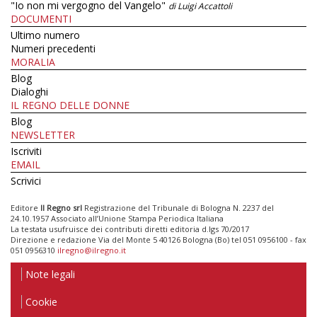
"Io non mi vergogno del Vangelo"
di Luigi Accattoli
DOCUMENTI
Ultimo numero
Numeri precedenti
MORALIA
Blog
Dialoghi
IL REGNO DELLE DONNE
Blog
NEWSLETTER
Iscriviti
EMAIL
Scrivici
Editore
Il Regno srl
Registrazione del Tribunale di Bologna N. 2237 del
24.10.1957 Associato all’Unione Stampa Periodica Italiana
La testata usufruisce dei contributi diretti editoria d.lgs 70/2017
Direzione e redazione Via del Monte 5 40126 Bologna (Bo) tel 051 0956100 - fax
051 0956310
ilregno@ilregno.it
Note legali
Cookie