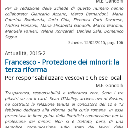
M.E. Gandolfi
Per la redazione delle Schede di questo numero hanno
collaborato: Giancarlo Azzano, Marco Bernardoni, Maria
Caterina Bombarda, Ilaria Chia, Eleonora Corti Savarese,
Andrea Franzoni, Maria Elisabetta Gandolfi, Marco Giardini,
Manuela Panieri, Valeria Roncarati, Daniela Sala, Domenico
Segna.
Schede, 15/02/2015, pag. 106
Attualità, 2015-2
Francesco - Protezione dei minori: la
terza riforma
Per responsabilizzare vescovi e Chiese locali
M.E. Gandolfi
Trasparenza, responsabilità e tolleranza zero. Sono i tre
pilastri su cui il card. Sean O’Malley, arcivescovo di Boston,
ha costruito la relazione tenuta al concistoro del 12 e 13
febbraio dedicato alla riforma della curia romana. In essa
presentava le linee guida della Pontificia commissione per la
protezione dei minori. Non si è trattato, però, di una
semplice comunicazione sullo stato dei lavori della