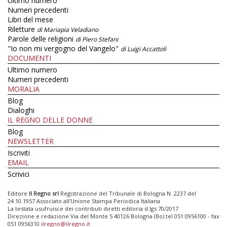
Ultimo numero
Numeri precedenti
Libri del mese
Riletture
di Mariapia Veladiano
Parole delle religioni
di Piero Stefani
"Io non mi vergogno del Vangelo"
di Luigi Accattoli
DOCUMENTI
Ultimo numero
Numeri precedenti
MORALIA
Blog
Dialoghi
IL REGNO DELLE DONNE
Blog
NEWSLETTER
Iscriviti
EMAIL
Scrivici
Editore
Il Regno srl
Registrazione del Tribunale di Bologna N. 2237 del
24.10.1957 Associato all’Unione Stampa Periodica Italiana
La testata usufruisce dei contributi diretti editoria d.lgs 70/2017
Direzione e redazione Via del Monte 5 40126 Bologna (Bo) tel 051 0956100 - fax
051 0956310
ilregno@ilregno.it