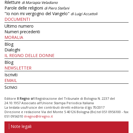
Riletture
di Mariapia Veladiano
Parole delle religioni
di Piero Stefani
"Io non mi vergogno del Vangelo"
di Luigi Accattoli
DOCUMENTI
Ultimo numero
Numeri precedenti
MORALIA
Blog
Dialoghi
IL REGNO DELLE DONNE
Blog
NEWSLETTER
Iscriviti
EMAIL
Scrivici
Editore
Il Regno srl
Registrazione del Tribunale di Bologna N. 2237 del
24.10.1957 Associato all’Unione Stampa Periodica Italiana
La testata usufruisce dei contributi diretti editoria d.lgs 70/2017
Direzione e redazione Via del Monte 5 40126 Bologna (Bo) tel 051 0956100 - fax
051 0956310
ilregno@ilregno.it
Note legali