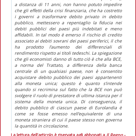
a distanza di 11 anni, non hanno potuto impedire
che gli effetti della crisi finanziaria, che ha costretto
i governi a trasformare debito privato in debito
pubblico, mettessero a repentaglio la fiducia nei
debiti pubblici dei paesi più indebitati e meno
affidabili. In tal modo è emerso il rischio di credito
associato ai debiti sovrani dei paesi periferici, il che
ha prodotto l’aumento dei differenziali di
rendimento rispetto ai titoli tedeschi. La spiegazione
che gli economisti danno di tutto ciò è che alla BCE,
a norma del Trattato, a differenza della banca
centrale di un qualsiasi paese, non è consentito
acquistare debito pubblico dei paesi appartenenti
alla moneta unica; questo è quanto s’intende
quando si recrimina sul fatto che la BCE non può
svolgere il ruolo di prestatore di ultima istanza per il
sistema della moneta unica. Di conseguenza, il
debito pubblico di ciascun paese di Eurolandia è
come se fosse emesso nell’equivalente di una
moneta straniera di cui il paese stesso non governa
la quantità in circolazione.
La lettura dell'articolo è riservata agli abbonati a
Il Regno -