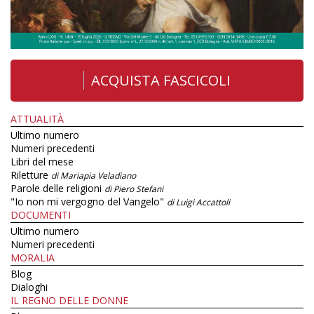
ACQUISTA FASCICOLI
ATTUALITÀ
Ultimo numero
Numeri precedenti
Libri del mese
Riletture
di Mariapia Veladiano
Parole delle religioni
di Piero Stefani
"Io non mi vergogno del Vangelo"
di Luigi Accattoli
DOCUMENTI
Ultimo numero
Numeri precedenti
MORALIA
Blog
Dialoghi
IL REGNO DELLE DONNE