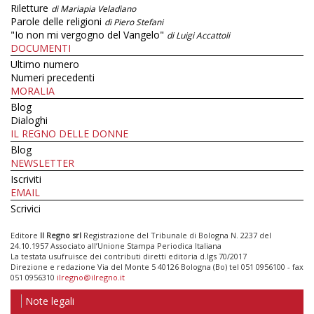
Riletture
di Mariapia Veladiano
Parole delle religioni
di Piero Stefani
"Io non mi vergogno del Vangelo"
di Luigi Accattoli
DOCUMENTI
Ultimo numero
Numeri precedenti
MORALIA
Blog
Dialoghi
IL REGNO DELLE DONNE
Blog
NEWSLETTER
Iscriviti
EMAIL
Scrivici
Editore
Il Regno srl
Registrazione del Tribunale di Bologna N. 2237 del
24.10.1957 Associato all’Unione Stampa Periodica Italiana
La testata usufruisce dei contributi diretti editoria d.lgs 70/2017
Direzione e redazione Via del Monte 5 40126 Bologna (Bo) tel 051 0956100 - fax
051 0956310
ilregno@ilregno.it
Note legali