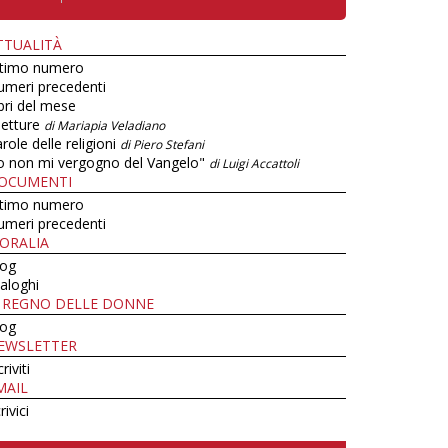
TTUALITÀ
ltimo numero
umeri precedenti
bri del mese
letture
di Mariapia Veladiano
role delle religioni
di Piero Stefani
o non mi vergogno del Vangelo"
di Luigi Accattoli
OCUMENTI
ltimo numero
umeri precedenti
ORALIA
log
aloghi
L REGNO DELLE DONNE
log
EWSLETTER
criviti
MAIL
rivici