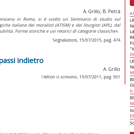
A. Grillo, B. Petrà
A
fonsiana in Roma, si è svolto un Seminario di studio sul
U
che italiane dei moralisti (ATISM) e dei liturgisti (APL), dal
N
bilità. Forme storiche e usi retorici di categorie classiche».
Li
Ri
Segnalazioni, 15/07/2015, pag. 474
Pa
"I
D
 passi indietro
U
N
A. Grillo
M
I lettori ci scrivono, 15/07/2011, pag. 501
B
Di
I
B
N
Is
E
Sc