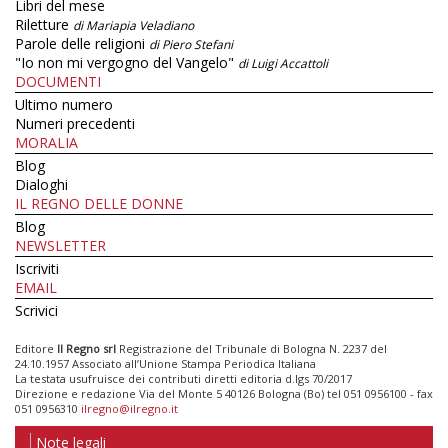
Libri del mese
Riletture
di Mariapia Veladiano
Parole delle religioni
di Piero Stefani
"Io non mi vergogno del Vangelo"
di Luigi Accattoli
DOCUMENTI
Ultimo numero
Numeri precedenti
MORALIA
Blog
Dialoghi
IL REGNO DELLE DONNE
Blog
NEWSLETTER
Iscriviti
EMAIL
Scrivici
Editore
Il Regno srl
Registrazione del Tribunale di Bologna N. 2237 del
24.10.1957 Associato all’Unione Stampa Periodica Italiana
La testata usufruisce dei contributi diretti editoria d.lgs 70/2017
Direzione e redazione Via del Monte 5 40126 Bologna (Bo) tel 051 0956100 - fax
051 0956310
ilregno@ilregno.it
Note legali