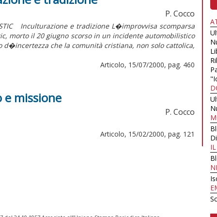
P. Cocco
A
IC Inculturazione e tradizione L�improvvisa scomparsa
U
ic, morto il 20 giugno scorso in un incidente automobilistico
N
o d�incertezza che la comunità cristiana, non solo cattolica,
Li
Ri
Articolo, 15/07/2000, pag. 460
Pa
"I
D
o e missione
U
N
P. Cocco
M
B
Articolo, 15/02/2000, pag. 121
Di
I
B
N
Is
E
Sc