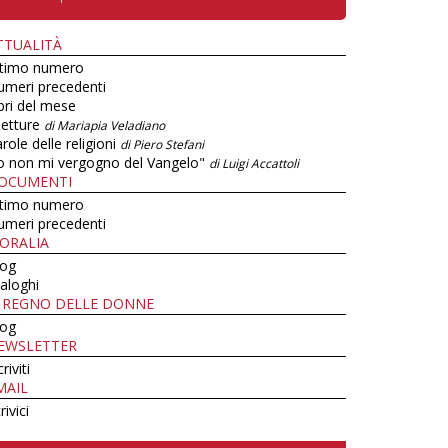
TTUALITÀ
ltimo numero
umeri precedenti
bri del mese
letture
di Mariapia Veladiano
role delle religioni
di Piero Stefani
o non mi vergogno del Vangelo"
di Luigi Accattoli
OCUMENTI
ltimo numero
umeri precedenti
ORALIA
log
aloghi
L REGNO DELLE DONNE
log
EWSLETTER
criviti
MAIL
rivici